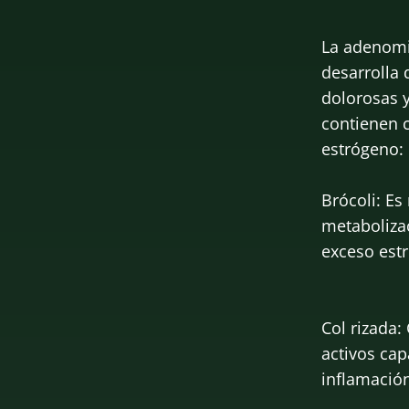
La adenomio
desarrolla
dolorosas 
contienen 
estrógeno:
Brócoli: Es
metabolizac
exceso est
Col rizada
activos cap
inflamación