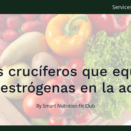
Service
s crucíferos que equ
estrógenas en la a
By
Smart
Nutrition Fit Club