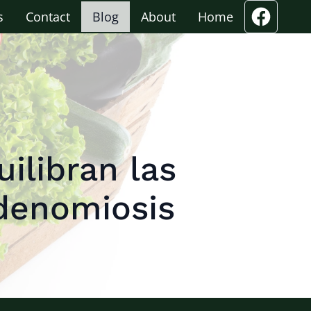
s
Contact
Blog
About
Home
ilibran las
denomiosis