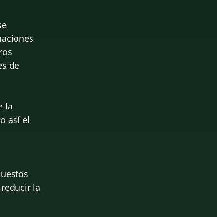
se
uaciones
ros
es de
e la
o así el
puestos
 reducir la